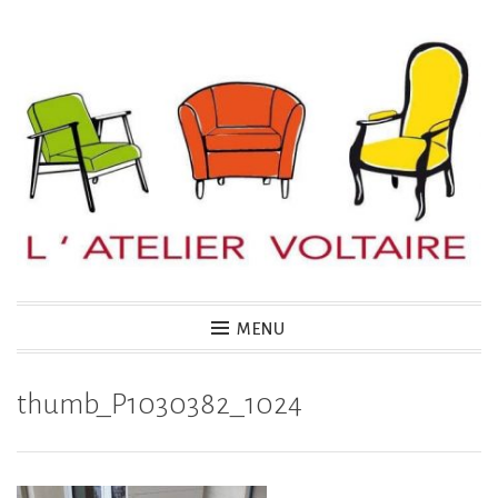
Accéder
au
contenu
principal
MENU
thumb_P1030382_1024