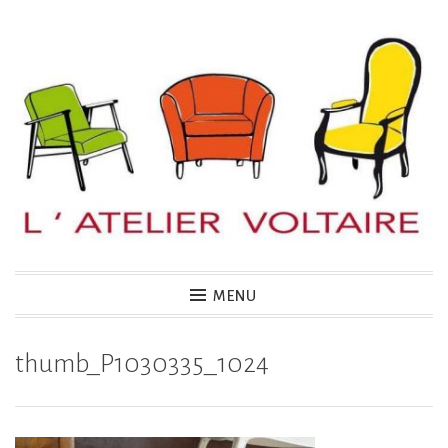
Accéder
au
contenu
principal
MENU
thumb_P1030335_1024