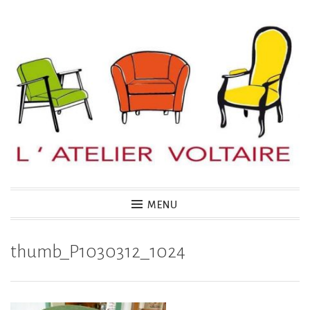
Accéder
au
contenu
principal
MENU
thumb_P1030312_1024