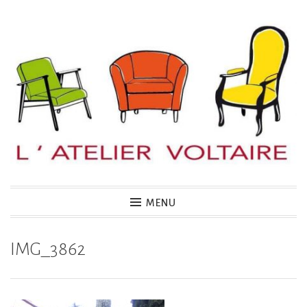
Accéder
au
contenu
principal
MENU
IMG_3862