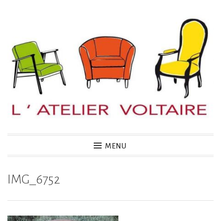
Accéder
au
contenu
principal
MENU
IMG_6752