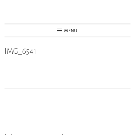
Accéder
au
contenu
MENU
principal
IMG_6541