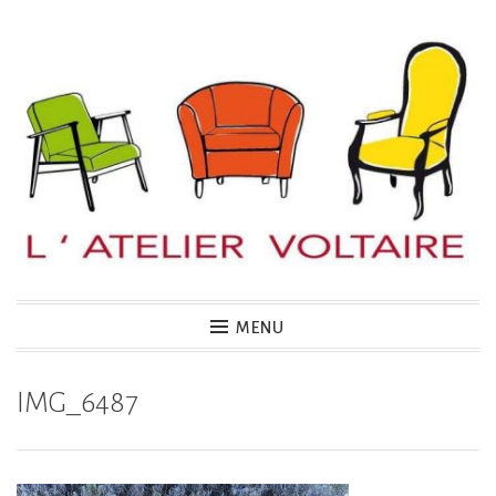
Accéder
au
contenu
principal
MENU
IMG_6487