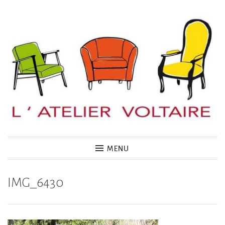
Accéder
au
contenu
principal
MENU
IMG_6430