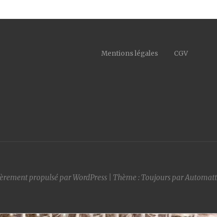
Mentions légales
CGV
ièrement propulsé par WordPress
|
Thème : Toujours par
Automatt