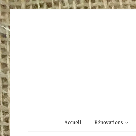
Accéder
au
contenu
principal
Accueil
Rénovations