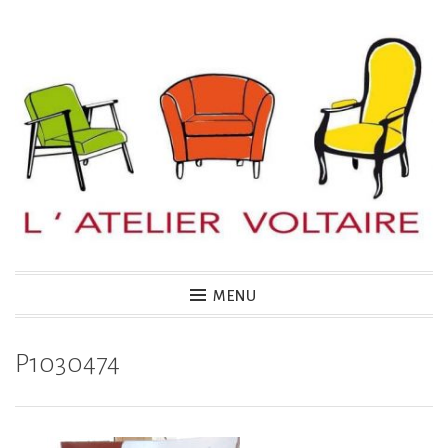
Accéder
au
contenu
principal
MENU
P1030474