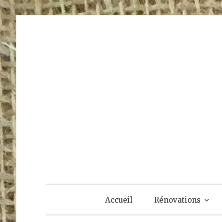
Accéder
au
contenu
principal
Accueil
Rénovations