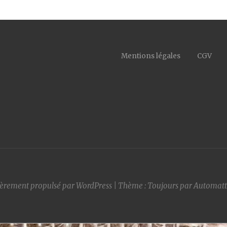
Mentions légales
CGV
ièrement propulsé par WordPress
|
Thème : Toujours par
Automatt