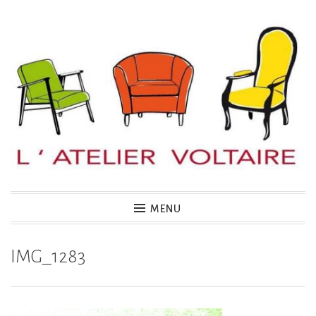
Accéder
au
contenu
principal
MENU
IMG_1283