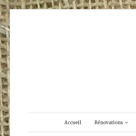
Accéder
au
contenu
principal
Accueil
Rénovations