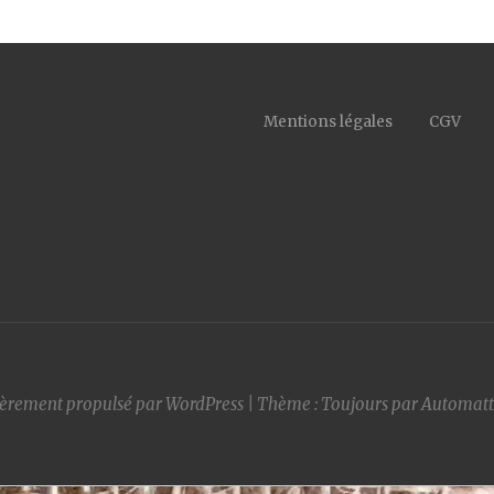
Mentions légales
CGV
ièrement propulsé par WordPress
|
Thème : Toujours par
Automatt