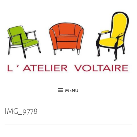
Accéder
au
contenu
principal
MENU
IMG_9778