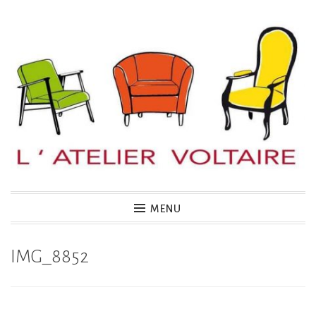
Accéder
au
contenu
principal
MENU
IMG_8852