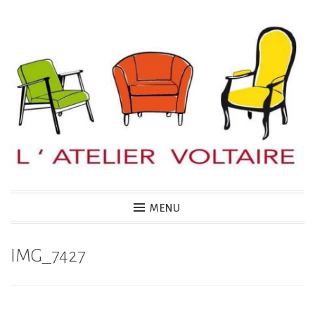
Accéder
au
contenu
principal
MENU
IMG_7427