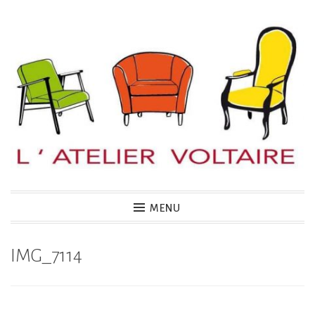
Accéder
au
contenu
principal
MENU
IMG_7114