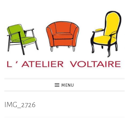
Accéder
au
contenu
principal
MENU
IMG_2726