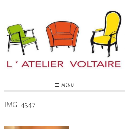
Accéder
au
contenu
principal
MENU
IMG_4347