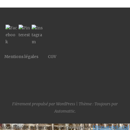
Mentions légales
CGV
Fièrement propulsé par WordPress
|
Thème : Toujours par
Automattic
.
Social media & sharing icons powered by
UltimatelySocial