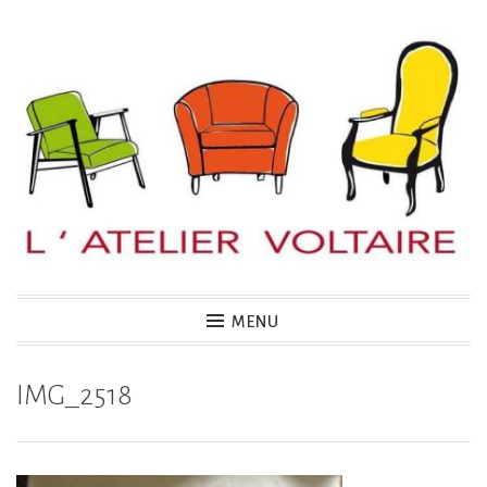
Accéder
au
contenu
principal
MENU
IMG_2518