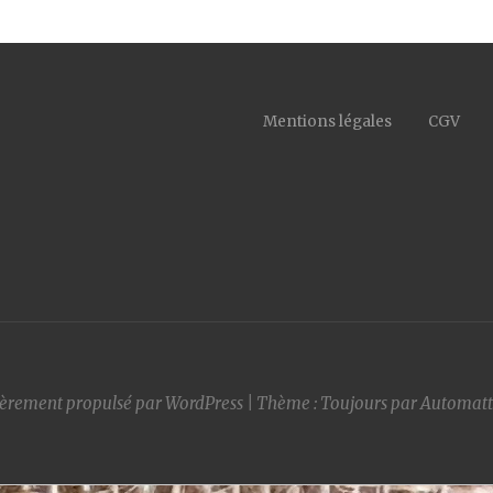
Mentions légales
CGV
ièrement propulsé par WordPress
|
Thème : Toujours par
Automatt